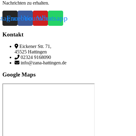
Nachrichten zu erhalten.
stagram
Facebook
Youtube
Whatsapp
Kontakt
Eickener Str. 71,
45525 Hattingen
02324 9168090
info@zana-hattingen.de
Google Maps